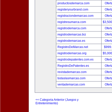
productosdemarca.com
Ofert
registeryourbrand.com
Ofert
registraciondemarcas.com
Ofert
registresumarca.com
$3,50
registrodemarca.com
Ofert
registrodemarcas.biz
Ofert
registrodemarcas.es
Ofert
RegistroDeMarcas.net
$999
registrodemarcas.org
$5,00
registrodepatentes.com.es
Ofert
RegistroDePatentes.es
Ofert
revistademarcas.com
Ofert
todaslasmarcas.com
Ofert
ventademarcas.com
Ofert
<< Categoria Anterior (Juegos y
Entretenimiento)