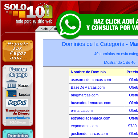
Dominios de la Categoría -
Mar
40 dominios en esta categ
Mostrando 1 de 40
Nombre de Dominio
Precio
asesoresdemarcas.com
Ofert
BaseDeMarcas.com
Ofert
blogmarcas.com
Ofert
buscadordemarcas.com
Ofert
e-marca.com
Ofert
estrategiademarca.com
Ofert
expomarca.com
$780
gestiondemarcas.com
Ofert