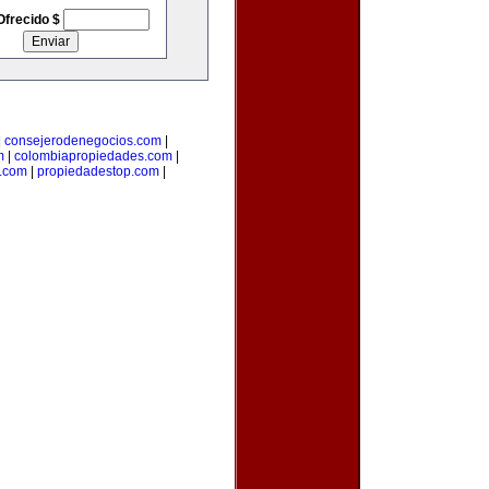
Ofrecido $
|
consejerodenegocios.com
|
m
|
colombiapropiedades.com
|
.com
|
propiedadestop.com
|