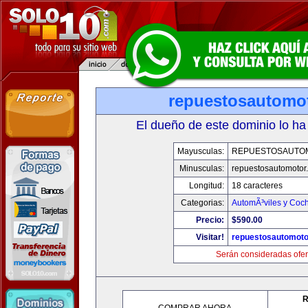
repuestosautomo
El dueño de este dominio lo ha
Mayusculas:
REPUESTOSAUTO
Minusculas:
repuestosautomotor
Longitud:
18 caracteres
Categorias:
AutomÃ³viles y Coc
Precio:
$590.00
Visitar!
repuestosautomoto
Serán consideradas ofer
R