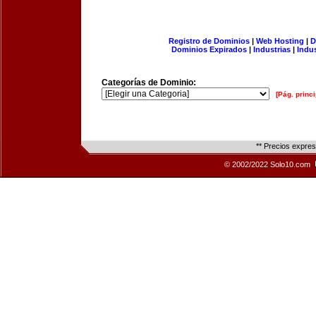
Registro de Dominios
|
Web Hosting
|
D
Dominios Expirados
|
Industrias
|
Indu
Categorías de Dominio:
[Pág. princi
** Precios expre
© 2002/2022 Solo10.com