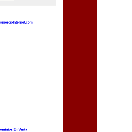
omercioInternet.com
|
ominios En Venta