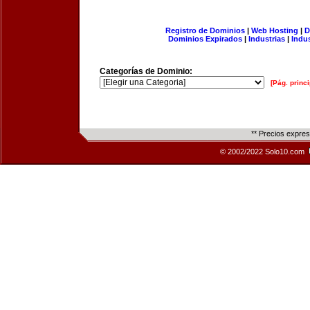
Registro de Dominios
|
Web Hosting
|
D
Dominios Expirados
|
Industrias
|
Indu
Categorías de Dominio:
[Pág. princi
** Precios expre
© 2002/2022 Solo10.com