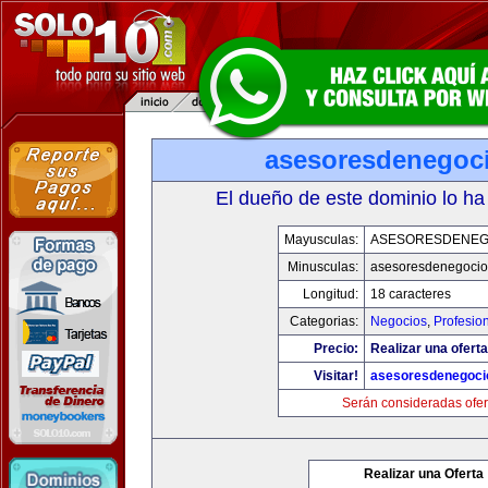
asesoresdenegoc
El dueño de este dominio lo ha
Mayusculas:
ASESORESDENEG
Minusculas:
asesoresdenegocio
Longitud:
18 caracteres
Categorias:
Negocios
,
Profesio
Precio:
Realizar una oferta
Visitar!
asesoresdenegoci
Serán consideradas ofer
Realizar una Oferta