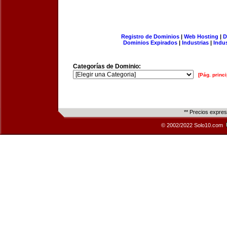
Registro de Dominios
|
Web Hosting
|
D
Dominios Expirados
|
Industrias
|
Indu
Categorías de Dominio:
[Pág. princi
** Precios expre
© 2002/2022 Solo10.com