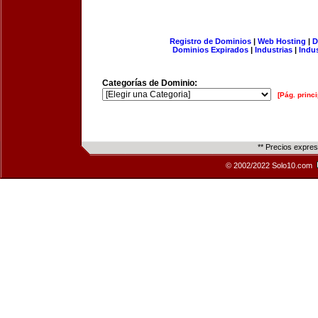
Registro de Dominios
|
Web Hosting
|
D
Dominios Expirados
|
Industrias
|
Indu
Categorías de Dominio:
[Pág. princi
** Precios expre
© 2002/2022 Solo10.com