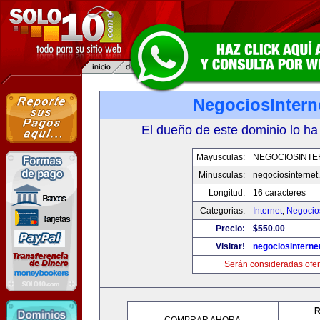
NegociosIntern
El dueño de este dominio lo ha
Mayusculas:
NEGOCIOSINTE
Minusculas:
negociosinternet.
Longitud:
16 caracteres
Categorias:
Internet
,
Negocio
Precio:
$550.00
Visitar!
negociosinternet
Serán consideradas ofer
R