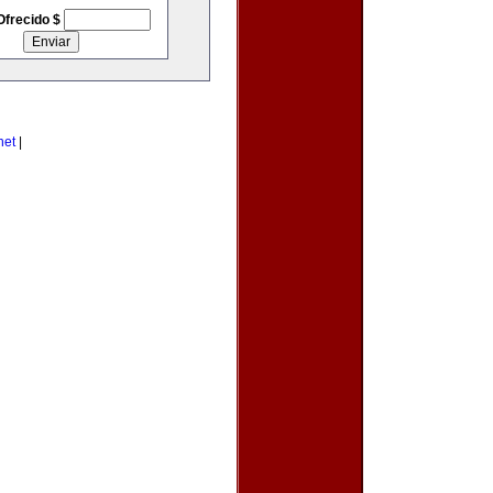
Ofrecido $
net
|