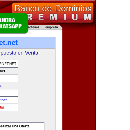
et.net
 puesto en Venta
RNET.NET
net
s
.net
tas
ealizar una Oferta