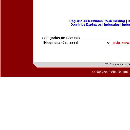
Registro de Dominios
|
Web Hosting
|
D
Dominios Expirados
|
Industrias
|
Indu
Categorías de Dominio:
[Pág. princi
** Precios expre
© 2002/2022 Solo10.com