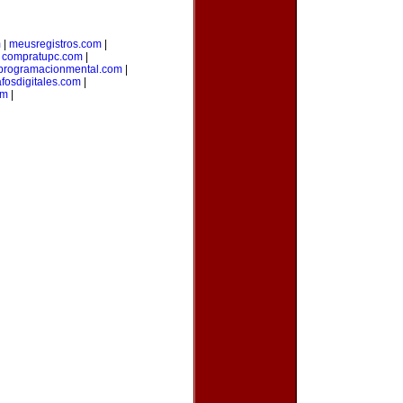
m
|
meusregistros.com
|
|
compratupc.com
|
programacionmental.com
|
afosdigitales.com
|
om
|