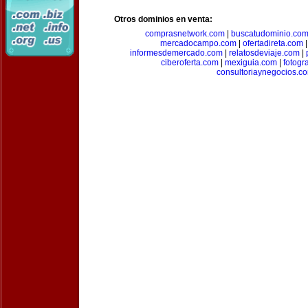
Otros dominios en venta:
comprasnetwork.com
|
buscatudominio.co
mercadocampo.com
|
ofertadireta.com
informesdemercado.com
|
relatosdeviaje.com
|
ciberoferta.com
|
mexiguia.com
|
fotogr
consultoriaynegocios.c