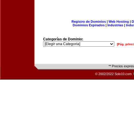
Registro de Dominios
|
Web Hosting
|
D
Dominios Expirados
|
Industrias
|
Indu
Categorías de Dominio:
[Pág. princi
** Precios expre
© 2002/2022 Solo10.com