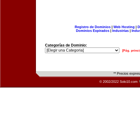
Registro de Dominios
|
Web Hosting
|
D
Dominios Expirados
|
Industrias
|
Indu
Categorías de Dominio:
[Pág. princi
** Precios expre
© 2002/2022 Solo10.com