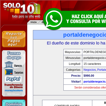
portaldenegoci
El dueño de este dominio lo ha
Mayusculas:
PORTALDENEG
Minusculas:
portaldenegocio
Longitud:
15 caracteres
Categorias:
Negocios
,
Portal
Precio:
$990.00
Visitar!
portaldenegocio
Serán consideradas ofer
R