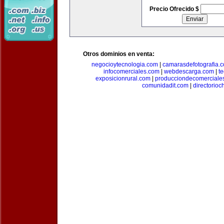
Precio Ofrecido $
Otros dominios en venta:
negocioytecnologia.com
|
camarasdefotografia.
infocomerciales.com
|
webdescarga.com
|
t
exposicionrural.com
|
producciondecomerciale
comunidadit.com
|
directorioc