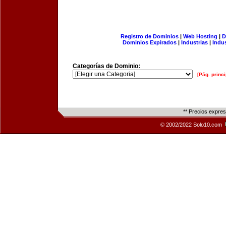
Registro de Dominios
|
Web Hosting
|
D
Dominios Expirados
|
Industrias
|
Indu
Categorías de Dominio:
[Pág. princi
** Precios expre
© 2002/2022 Solo10.com