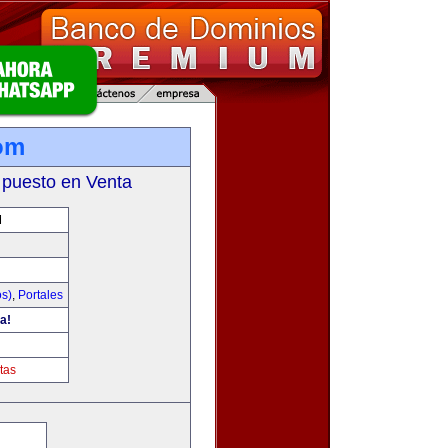
om
 puesto en Venta
M
os)
,
Portales
a!
tas