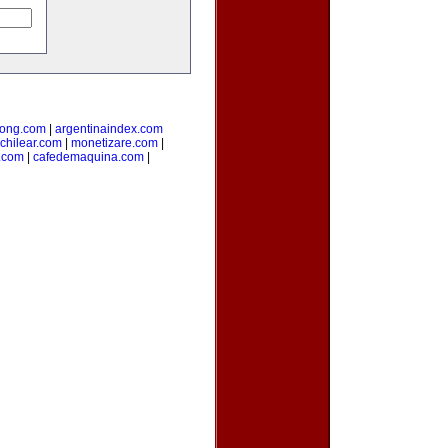
ong.com
|
argentinaindex.com
chilear.com
|
monetizare.com
|
o.com
|
cafedemaquina.com
|