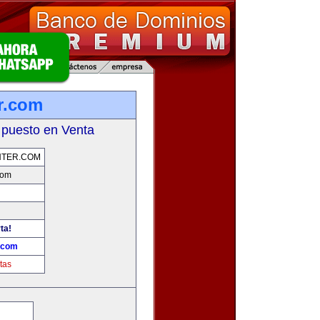
r.com
 puesto en Venta
NTER.COM
com
ta!
.com
tas