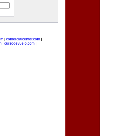
om
|
comercialcenter.com
|
m
|
cursodevuelo.com
|