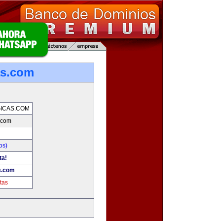
as.com
ICAS.COM
.com
os)
ta!
s.com
tas