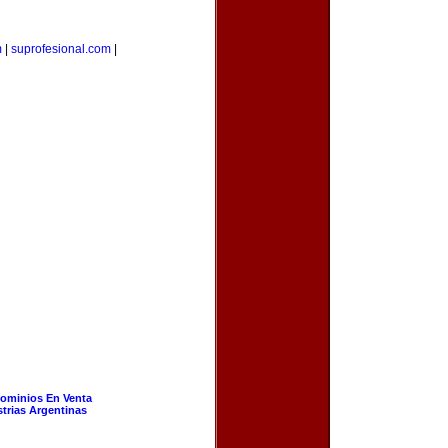
m
|
suprofesional.com
|
ominios En Venta
strias Argentinas