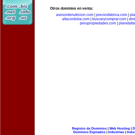
Otros dominios en venta:
asesordenutricion.com
|
preciosfabrica.com
|
pl
altacordoba.com
|
buscarycomprar.com
|
dir
perupropiedades.com
|
planetaf
Registro de Dominios
|
Web Hosting
|
D
Dominios Expirados
|
Industrias
|
Indu