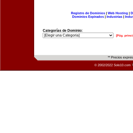
Registro de Dominios
|
Web Hosting
|
D
Dominios Expirados
|
Industrias
|
Indu
Categorías de Dominio:
[Pág. princi
** Precios expre
© 2002/2022 Solo10.com