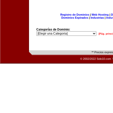
Registro de Dominios
|
Web Hosting
|
D
Dominios Expirados
|
Industrias
|
Indu
Categorías de Dominio:
[Pág. princi
** Precios expre
© 2002/2022 Solo10.com