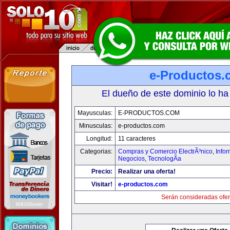
e-Productos.
El dueño de este dominio lo ha
Mayusculas:
E-PRODUCTOS.COM
Minusculas:
e-productos.com
Longitud:
11 caracteres
Categorias:
Compras y Comercio ElectrÃ³nico
,
Info
Negocios
,
TecnologÃ­a
Precio:
Realizar una oferta!
Visitar!
e-productos.com
Serán consideradas ofer