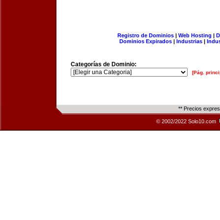
Registro de Dominios
|
Web Hosting
|
D
Dominios Expirados
|
Industrias
|
Indu
Categorías de Dominio:
[Pág. princi
** Precios expre
© 2002/2022 Solo10.com