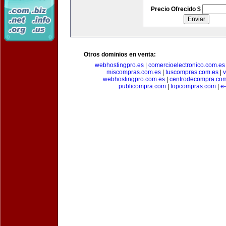
Precio Ofrecido $
Otros dominios en venta:
webhostingpro.es
|
comercioelectronico.com.es
miscompras.com.es
|
tuscompras.com.es
|
v
webhostingpro.com.es
|
centrodecompra.co
publicompra.com
|
topcompras.com
|
e