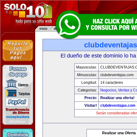
clubdeventaja
El dueño de este dominio lo ha
Mayusculas:
CLUBDEVENTAJAS.
Minusculas:
clubdeventajas.com
Longitud:
14 caracteres
Categorias:
Negocios
,
Ventas y C
Precio:
Realizar una oferta!
Visitar!
clubdeventajas.com
Serán consideradas ofer
Realizar una Oferta