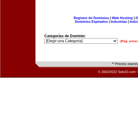
Registro de Dominios
|
Web Hosting
|
D
Dominios Expirados
|
Industrias
|
Indu
Categorías de Dominio:
[Pág. princi
** Precios expre
© 2002/2022 Solo10.com