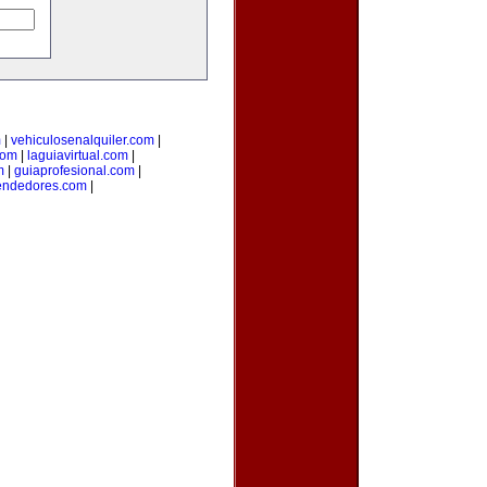
m
|
vehiculosenalquiler.com
|
com
|
laguiavirtual.com
|
m
|
guiaprofesional.com
|
endedores.com
|