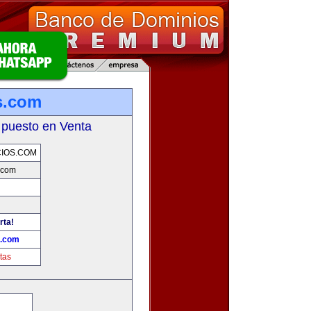
s.com
 puesto en Venta
IOS.COM
.com
rta!
s.com
tas