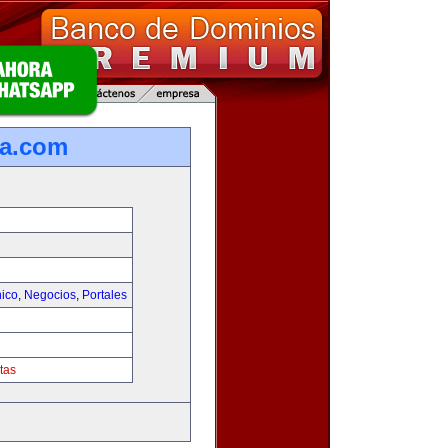
ca.com
nico
,
Negocios
,
Portales
tas