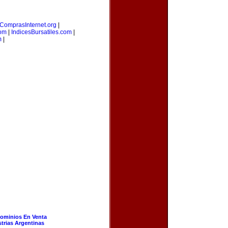
ComprasInternet.org
|
com
|
IndicesBursatiles.com
|
m
|
ominios En Venta
strias Argentinas