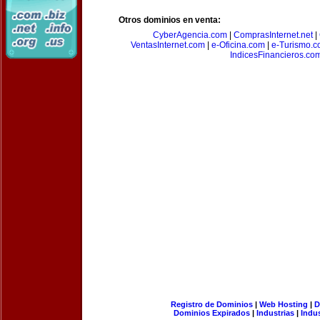
Otros dominios en venta:
CyberAgencia.com
|
ComprasInternet.net
|
VentasInternet.com
|
e-Oficina.com
|
e-Turismo.
IndicesFinancieros.co
Registro de Dominios
|
Web Hosting
|
D
Dominios Expirados
|
Industrias
|
Indu