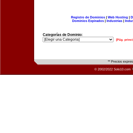
Registro de Dominios
|
Web Hosting
|
D
Dominios Expirados
|
Industrias
|
Indu
Categorías de Dominio:
[Pág. princi
** Precios expre
© 2002/2022 Solo10.com