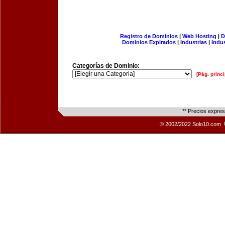
Registro de Dominios
|
Web Hosting
|
D
Dominios Expirados
|
Industrias
|
Indu
Categorías de Dominio:
[Pág. princi
** Precios expre
© 2002/2022 Solo10.com