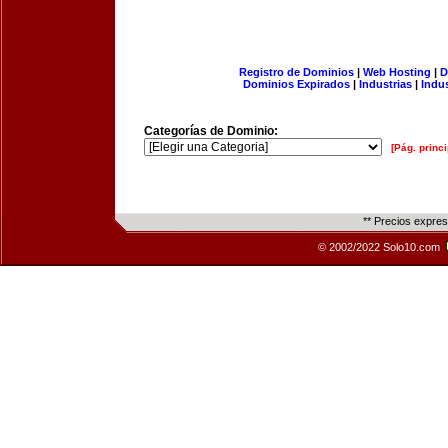
Registro de Dominios
|
Web Hosting
|
D
Dominios Expirados
|
Industrias
|
Indu
Categorías de Dominio:
[Pág. princi
** Precios expre
© 2002/2022 Solo10.com