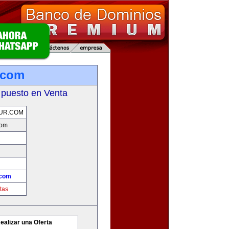
.com
 puesto en Venta
UR.COM
com
.com
tas
ealizar una Oferta