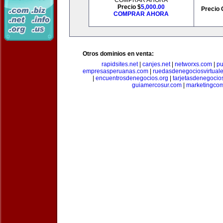
COMPRAR AHORA
Precio $
5,000.00
Precio 
COMPRAR AHORA
Otros dominios en venta:
rapidsites.net
|
canjes.net
|
networxs.com
|
pu
empresasperuanas.com
|
ruedasdenegociosvirtual
|
encuentrosdenegocios.org
|
tarjetasdenegocio
guiamercosur.com
|
marketingcom