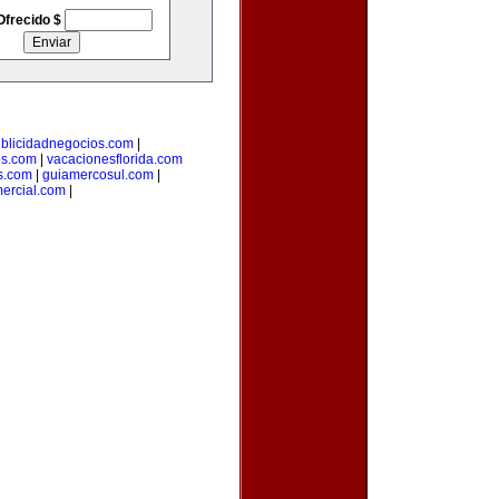
Ofrecido $
blicidadnegocios.com
|
es.com
|
vacacionesflorida.com
s.com
|
guiamercosul.com
|
ercial.com
|