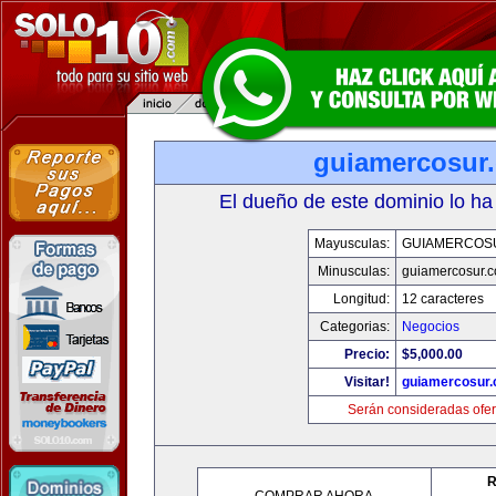
guiamercosur
El dueño de este dominio lo ha
Mayusculas:
GUIAMERCOS
Minusculas:
guiamercosur.
Longitud:
12 caracteres
Categorias:
Negocios
Precio:
$5,000.00
Visitar!
guiamercosur
Serán consideradas ofer
R