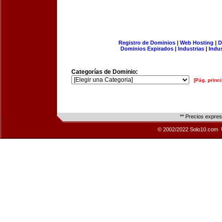
Registro de Dominios
|
Web Hosting
|
D
Dominios Expirados
|
Industrias
|
Indu
Categorías de Dominio:
[Pág. princi
** Precios expre
© 2002/2022 Solo10.com