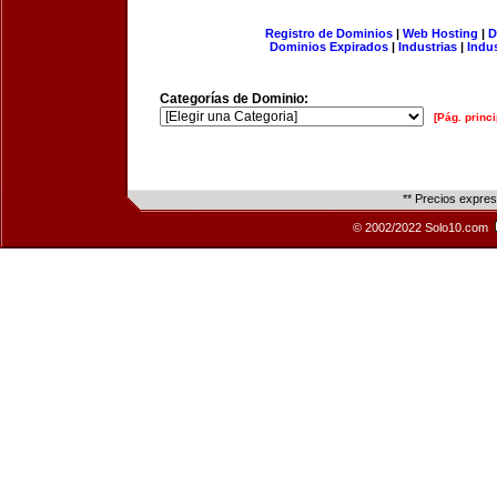
Registro de Dominios
|
Web Hosting
|
D
Dominios Expirados
|
Industrias
|
Indu
Categorías de Dominio:
[Pág. princi
** Precios expre
© 2002/2022 Solo10.com