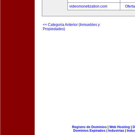
videomonetization.com
Oferta
<< Categoria Anterior (Inmuebles y
Propiedades)
Registro de Dominios
|
Web Hosting
|
D
Dominios Expirados
|
Industrias
|
Indu