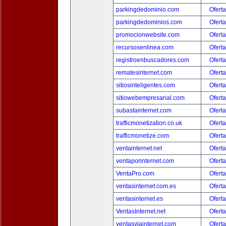
parkingdedominio.com
Oferta
parkingdedominios.com
Oferta
promocionwebsite.com
Oferta
recursosenlinea.com
Oferta
registroenbuscadores.com
Oferta
rematesinternet.com
Oferta
sitiosinteligentes.com
Oferta
sitiowebempresarial.com
Oferta
subastainternet.com
Oferta
trafficmonetization.co.uk
Oferta
trafficmonetize.com
Oferta
ventainternet.net
Oferta
ventaporinternet.com
Oferta
VentaPro.com
Oferta
ventasinternet.com.es
Oferta
ventasinternet.es
Oferta
VentasInternet.net
Oferta
ventasviainternet.com
Oferta