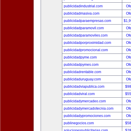
publicidadindustrial.com
Ofe
publicidadmasiva.com
Ofe
publicidadparaempresas.com
$1,
publicidadparamovil.com
Ofe
publicidadparamoviles.com
Ofe
publicidadporproximidad.com
Ofe
publicidadpromocional.com
Ofe
publicidadpyme.com
Ofe
publicidadpymes.com
Ofe
publicidadrentable.com
Ofe
publicidaduruguay.com
Ofe
publicidadviapublica.com
$9
publicidadviral.com
$5
publicidadymercadeo.com
Ofe
publicidadymercadotecnia.com
Ofe
publicidadypromociones.com
Ofe
publinegocios.com
$5
solucionespublicitarias.com
$2