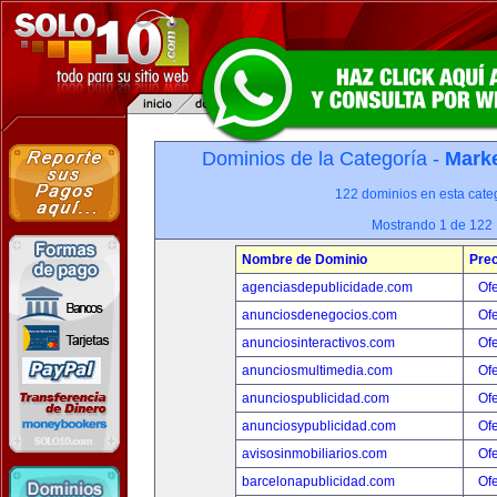
Dominios de la Categoría -
Marke
122 dominios en esta categ
Mostrando 1 de 122
Nombre de Dominio
Prec
agenciasdepublicidade.com
Ofe
anunciosdenegocios.com
Ofe
anunciosinteractivos.com
Ofe
anunciosmultimedia.com
Ofe
anunciospublicidad.com
Ofe
anunciosypublicidad.com
Ofe
avisosinmobiliarios.com
Ofe
barcelonapublicidad.com
Ofe