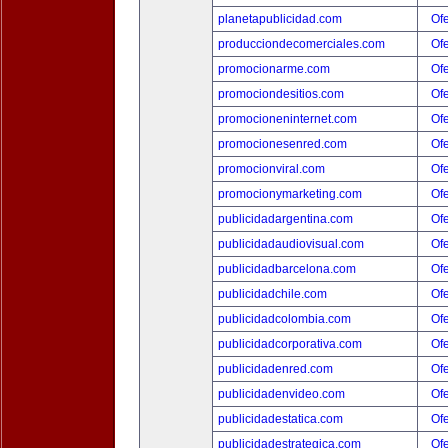
planetapublicidad.com
Ofe
producciondecomerciales.com
Ofe
promocionarme.com
Ofe
promociondesitios.com
Ofe
promocioneninternet.com
Ofe
promocionesenred.com
Ofe
promocionviral.com
Ofe
promocionymarketing.com
Ofe
publicidadargentina.com
Ofe
publicidadaudiovisual.com
Ofe
publicidadbarcelona.com
Ofe
publicidadchile.com
Ofe
publicidadcolombia.com
Ofe
publicidadcorporativa.com
Ofe
publicidadenred.com
Ofe
publicidadenvideo.com
Ofe
publicidadestatica.com
Ofe
publicidadestrategica.com
Ofe