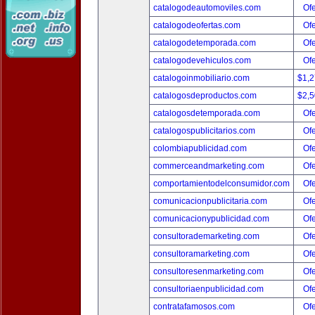
catalogodeautomoviles.com
Ofe
catalogodeofertas.com
Ofe
catalogodetemporada.com
Ofe
catalogodevehiculos.com
Ofe
catalogoinmobiliario.com
$1,
catalogosdeproductos.com
$2,
catalogosdetemporada.com
Ofe
catalogospublicitarios.com
Ofe
colombiapublicidad.com
Ofe
commerceandmarketing.com
Ofe
comportamientodelconsumidor.com
Ofe
comunicacionpublicitaria.com
Ofe
comunicacionypublicidad.com
Ofe
consultorademarketing.com
Ofe
consultoramarketing.com
Ofe
consultoresenmarketing.com
Ofe
consultoriaenpublicidad.com
Ofe
contratafamosos.com
Ofe