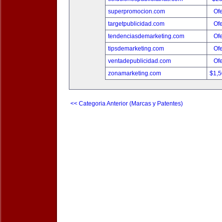
superpromocion.com
Ofe
targetpublicidad.com
Ofe
tendenciasdemarketing.com
Ofe
tipsdemarketing.com
Ofe
ventadepublicidad.com
Ofe
zonamarketing.com
$1,
<< Categoria Anterior (Marcas y Patentes)