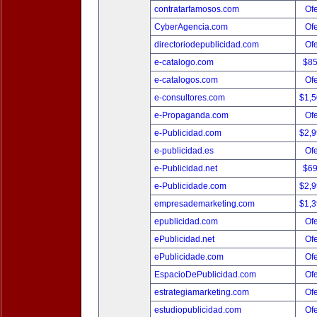
contratarfamosos.com
Ofe
CyberAgencia.com
Ofe
directoriodepublicidad.com
Ofe
e-catalogo.com
$8
e-catalogos.com
Ofe
e-consultores.com
$1,
e-Propaganda.com
Ofe
e-Publicidad.com
$2,
e-publicidad.es
Ofe
e-Publicidad.net
$6
e-Publicidade.com
$2,
empresademarketing.com
$1,
epublicidad.com
Ofe
ePublicidad.net
Ofe
ePublicidade.com
Ofe
EspacioDePublicidad.com
Ofe
estrategiamarketing.com
Ofe
estudiopublicidad.com
Ofe