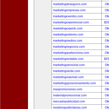
marketingdeseguros.com
Ofe
marketingempresas.com
Ofe
marketingeventos.com
Ofe
marketingexperiencial.com
$5
marketingexperto.com
Ofe
marketingextremo.com
Ofe
marketingmedios.com
Ofe
marketingnegocios.com
Ofe
marketingquefunciona.com
Ofe
marketingrentable.com
$5
marketingsensorial.com
Ofe
marketingverde.com
Ofe
marketingviaemail.com
Ofe
marketingyposicionamiento.com
Ofe
maspromociones.com
Ofe
materialpromocional.com
Ofe
mercadopublicidad.com
Ofe
modelospublicitarias.com
Ofe