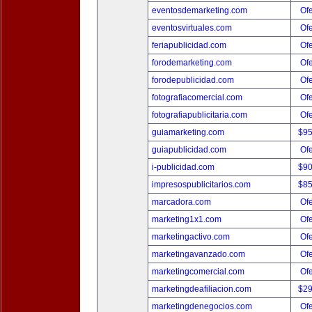
eventosdemarketing.com
Ofe
eventosvirtuales.com
Ofe
feriapublicidad.com
Ofe
forodemarketing.com
Ofe
forodepublicidad.com
Ofe
fotografiacomercial.com
Ofe
fotografiapublicitaria.com
Ofe
guiamarketing.com
$9
guiapublicidad.com
Ofe
i-publicidad.com
$9
impresospublicitarios.com
$8
marcadora.com
Ofe
marketing1x1.com
Ofe
marketingactivo.com
Ofe
marketingavanzado.com
Ofe
marketingcomercial.com
Ofe
marketingdeafiliacion.com
$2
marketingdenegocios.com
Ofe